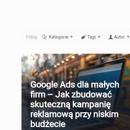
Filtruj
Kategorie
Tagi
Autor
Google Ads dla małych
firm – Jak zbudować
skuteczną kampanię
reklamową przy niskim
budżecie