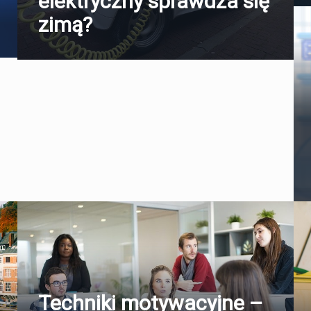
elektryczny sprawdza się
zimą?
Techniki motywacyjne –