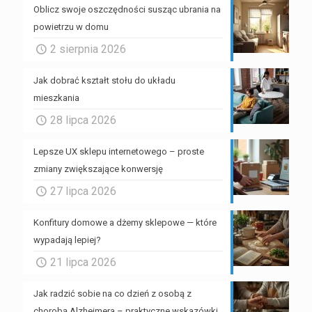
Oblicz swoje oszczędności susząc ubrania na
powietrzu w domu
2 sierpnia 2026
Jak dobrać kształt stołu do układu
mieszkania
28 lipca 2026
Lepsze UX sklepu internetowego – proste
zmiany zwiększające konwersję
27 lipca 2026
Konfitury domowe a dżemy sklepowe — które
wypadają lepiej?
21 lipca 2026
Jak radzić sobie na co dzień z osobą z
chorobą Alzheimera – praktyczne wskazówki