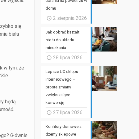
sze wyjścia.
ubrania na powietrzu w
domu
2 sierpnia 2026
szybko się
Jak dobrać kształt
niu biała
stołu do układu
mieszkania
28 lipca 2026
k w tym, że
Lepsze UX sklepu
ckie.
internetowego –
proste zmiany
zwiększające
ory będą
konwersję
domość.
27 lipca 2026
Konfitury domowe a
dżemy sklepowe —
zego? Głównie