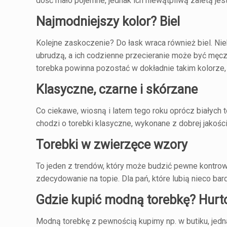
dość mało pojemne, jednak ich niewątpliwą zaletą jes
Najmodniejszy kolor? Biel
Kolejne zaskoczenie? Do łask wraca również biel. Nie
ubrudzą, a ich codzienne przecieranie może być męcz
torebka powinna pozostać w dokładnie takim kolorze, 
Klasyczne, czarne i skórzane
Co ciekawe, wiosną i latem tego roku oprócz białych 
chodzi o torebki klasyczne, wykonane z dobrej jakośc
Torebki w zwierzęce wzory
To jeden z trendów, który może budzić pewne kontrowe
zdecydowanie na topie. Dla pań, które lubią nieco b
Gdzie kupić modną torebkę? Hurto
Modną torebkę z pewnością kupimy np. w butiku, jedn