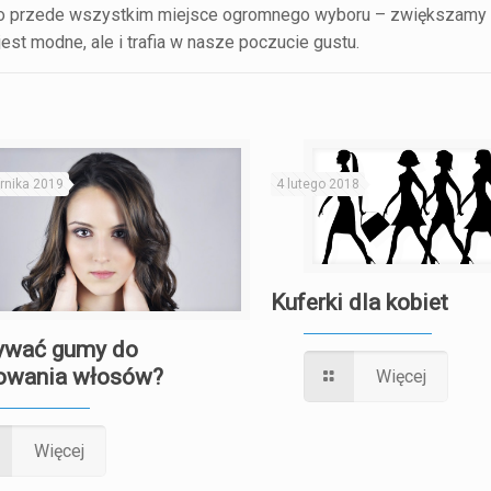
ek to przede wszystkim miejsce ogromnego wyboru – zwiększamy
jest modne, ale i trafia w nasze poczucie gustu.
rnika 2019
4 lutego 2018
Kuferki dla kobiet
ywać gumy do
owania włosów?
Więcej
Więcej