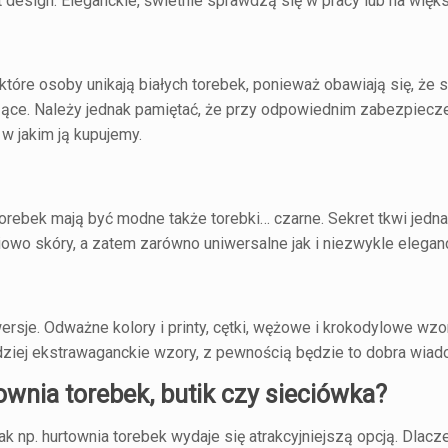
t design. Eleganckie, świetnie sprawdzą się w pracy lub na więk
które osoby unikają białych torebek, ponieważ obawiają się, że 
ące. Należy jednak pamiętać, że przy odpowiednim zabezpiecze
w jakim ją kupujemy.
torebek mają być modne także torebki… czarne. Sekret tkwi jedna
iowo skóry, a zatem zarówno uniwersalne jak i niezwykle elegan
rsje. Odważne kolory i printy, cętki, wężowe i krokodylowe wz
ardziej ekstrawaganckie wzory, z pewnością będzie to dobra wia
wnia torebek, butik czy sieciówka?
ak np.
hurtownia torebek
wydaje się atrakcyjniejszą opcją. Dlac