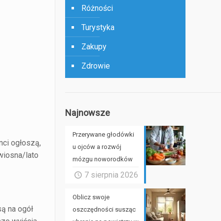
Różności
Turystyka
Zakupy
Zdrowie
Najnowsze
Przerywane głodówki
nci ogłoszą,
u ojców a rozwój
wiosna/lato
mózgu noworodków
7 sierpnia 2026
Oblicz swoje
są na ogół
oszczędności susząc