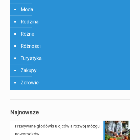
Moda
Rodzina
Różne
Różności
Turystyka
Zakupy
Zdrowie
Najnowsze
Przerywane głodówki u ojców a rozwój mózgu
noworodków