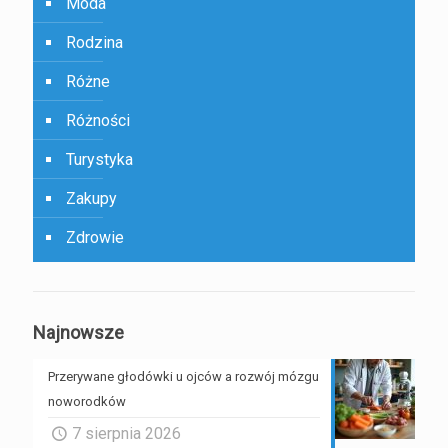
Moda
Rodzina
Różne
Różności
Turystyka
Zakupy
Zdrowie
Najnowsze
Przerywane głodówki u ojców a rozwój mózgu
noworodków
7 sierpnia 2026