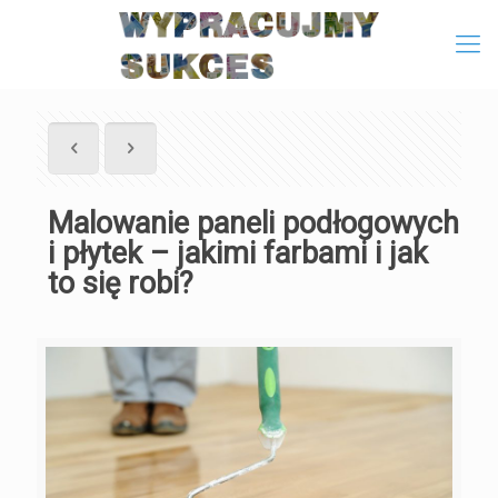
Malowanie paneli podłogowych
i płytek – jakimi farbami i jak
to się robi?