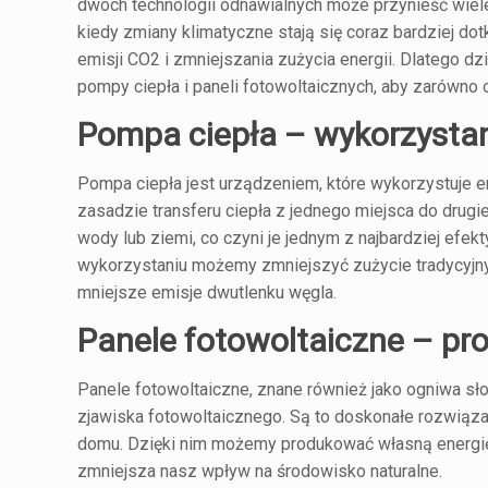
dwóch technologii odnawialnych może przynieść wiele 
kiedy zmiany klimatyczne stają się coraz bardziej d
emisji CO2 i zmniejszania zużycia energii. Dlatego d
pompy ciepła i paneli fotowoltaicznych, aby zarówno o
Pompa ciepła – wykorzystan
Pompa ciepła jest urządzeniem, które wykorzystuje e
zasadzie transferu ciepła z jednego miejsca do drug
wody lub ziemi, co czyni je jednym z najbardziej efe
wykorzystaniu możemy zmniejszyć zużycie tradycyjnych
mniejsze emisje dwutlenku węgla.
Panele fotowoltaiczne – pro
Panele fotowoltaiczne, znane również jako ogniwa sł
zjawiska fotowoltaicznego. Są to doskonałe rozwiąza
domu. Dzięki nim możemy produkować własną energię e
zmniejsza nasz wpływ na środowisko naturalne.