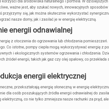
korzyści dla środowiska naturalnego i portfela. W dzisiejszych
otkliwe, ważne jest, aby szukać nowych, innowacyjnych sposobów
ziś przyjrzymy się, jak można skutecznie wykorzystać synergicz
grzać nasze domy, jak i zasilać je w energię elektryczną.
ie energii odnawialnej
nergię z otoczenia do ogrzewania lub chłodzenia pomieszczeń. 
iego. Co istotne, pompy ciepła mogą wykorzystywać energię z po
ktywnych i ekologicznych systemów ogrzewania i chłodzenia. Dzię
 źródeł energii, takich jak gaz czy olej opałowy, co przekłada s
dukcja energii elektrycznej
oneczne, przekształcają energię słoneczną w energię elektrycz
nie dla osób poszukujących źródła energii odnawialnej do zasil
lektryczną, co nie tylko zmniejsza nasze rachunki za prąd, ale