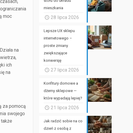
stołu do układu
 czasach,
mieszkania
 ograniczania
ną moc
28 lipca 2026
Lepsze UX sklepu
internetowego –
proste zmiany
Działa na
zwiększające
wietrza,
konwersję
ki ich
27 lipca 2026
ię na
Konfitury domowe a
dżemy sklepowe —
które wypadają lepiej?
ną za pomocą
21 lipca 2026
ania swojego
 także
Jak radzić sobie na co
dzień z osobą z