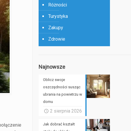
Różności
Turystyka
Zakupy
Zdrowie
Najnowsze
Oblicz swoje
oszczędności susząc
ubrania na powietrzu w
domu
2 sierpnia 2026
Jak dobrać kształt
 połączenie