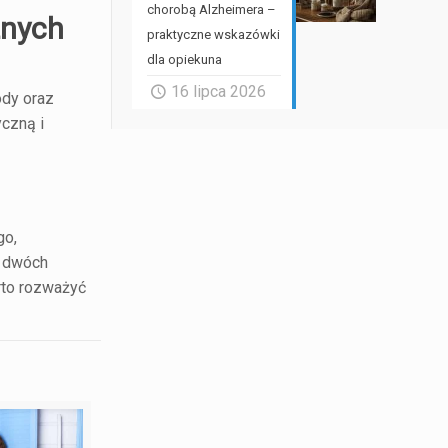
chorobą Alzheimera –
znych
praktyczne wskazówki
dla opiekuna
16 lipca 2026
ody oraz
czną i
go,
h dwóch
arto rozważyć