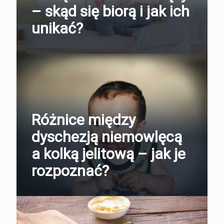
– skąd się biorą i jak ich
unikać?
Różnice między
dyschezją niemowlęcą
a kolką jelitową – jak je
rozpoznać?