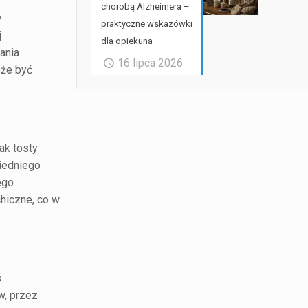
chorobą Alzheimera –
w
praktyczne wskazówki
j
dla opiekuna
ania
16 lipca 2026
oże być
ak tosty
wiedniego
ego
chiczne, co w
s
w, przez