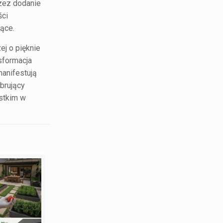
zez dodanie
ści
jące.
j o pięknie
sformacja
anifestują
brujący
ystkim w