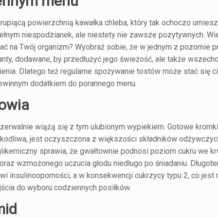
iennym menu
chrupiącą powierzchnią kawałka chleba, który tak ochoczo umie
ełnym niespodzianek, ale niestety nie zawsze pozytywnych. Wi
wać na Twój organizm? Wyobraź sobie, że w jednym z pozornie p
anty, dodawane, by przedłużyć jego świeżość, ale także wszech
śnienia. Dlatego też regularne spożywanie tostów może stać się 
 niewinnym dodatkiem do porannego menu.
rowia
ozerwalnie wiążą się z tym ulubionym wypiekiem. Gotowe kromk
szkodliwa, jest oczyszczona z większości składników odżywczyc
s glikemiczny sprawia, że gwałtownie podnosi poziom cukru we k
oraz wzmożonego uczucia głodu niedługo po śniadaniu. Długot
 insulinooporności, a w konsekwencji cukrzycy typu 2, co jest
ścia do wyboru codziennych posiłków.
mid