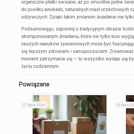
organiczne płatki owsiane, aż po smoothie pełne św
do posiłku awokado, naturalnych masł orzechowych cz
odżywczych. Dzięki takim zmianom śniadanie nie tylko 
Podsumowując, zapomnij o tradycyjnym obrazie tost
skomponowanym śniadaniu, które nie tylko kusi wygl
naszych nawyków żywieniowych może być fascynującą 
się lepszym zdrowiem i samopoczuciem. Zrównoważone
moment zatrzymania się — to wszystko wydaje się być
życiu codziennym.
Powiązane
27 lipca 2026
10 lipca 2