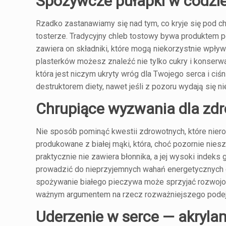
Spożywcze pułapki w codz
Rzadko zastanawiamy się nad tym, co kryje się pod 
tosterze. Tradycyjny chleb tostowy bywa produktem p
zawiera on składniki, które mogą niekorzystnie wpły
plasterków możesz znaleźć nie tylko cukry i konserw
która jest niczym ukryty wróg dla Twojego serca i ci
destruktorem diety, nawet jeśli z pozoru wydają się
Chrupiące wyzwania dla zd
Nie sposób pominąć kwestii zdrowotnych, które nier
produkowane z białej mąki, która, choć pozornie nie
praktycznie nie zawiera błonnika, a jej wysoki indek
prowadzić do nieprzyjemnych wahań energetycznych 
spożywanie białego pieczywa może sprzyjać rozwojowi
ważnym argumentem na rzecz rozważniejszego podej
Uderzenie w serce — akryla