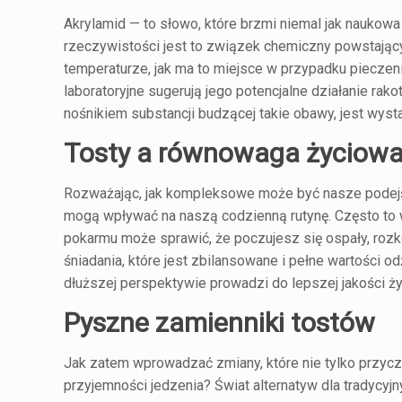
Akrylamid — to słowo, które brzmi niemal jak naukowa
rzeczywistości jest to związek chemiczny powstaj
temperaturze, jak ma to miejsce w przypadku pieczeni
laboratoryjne sugerują jego potencjalne działanie r
nośnikiem substancji budzącej takie obawy, jest wyst
Tosty a równowaga życiow
Rozważając, jak kompleksowe może być nasze podejści
mogą wpływać na naszą codzienną rutynę. Często to w
pokarmu może sprawić, że poczujesz się ospały, ro
śniadania, które jest zbilansowane i pełne wartości o
dłuższej perspektywie prowadzi do lepszej jakości ży
Pyszne zamienniki tostów
Jak zatem wprowadzać zmiany, które nie tylko przyczy
przyjemności jedzenia? Świat alternatyw dla tradycyj