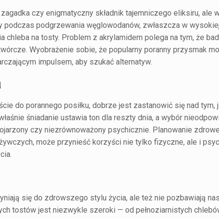
 zagadka czy enigmatyczny składnik tajemniczego eliksiru, ale 
ący podczas podgrzewania węglowodanów, zwłaszcza w wysokie
a chleba na tosty. Problem z akrylamidem polega na tym, że bad
akotwórcze. Wyobrażenie sobie, że popularny poranny przysmak m
arczającym impulsem, aby szukać alternatyw.
a
e do porannego posiłku, dobrze jest zastanowić się nad tym, j
łaśnie śniadanie ustawia ton dla reszty dnia, a wybór nieodpo
zkojarzony czy niezrównoważony psychicznie. Planowanie zdrow
dżywczych, może przynieść korzyści nie tylko fizyczne, ale i psy
cia.
niają się do zdrowszego stylu życia, ale też nie pozbawiają na
nych tostów jest niezwykle szeroki — od pełnoziarnistych chlebó