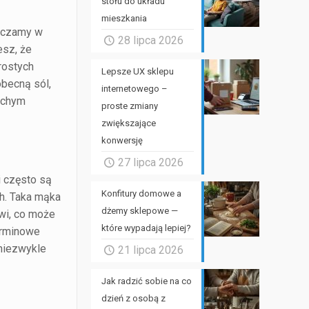
stołu do układu
mieszkania
szczamy w
28 lipca 2026
esz, że
rostych
Lepsze UX sklepu
obecną sól,
internetowego –
cichym
proste zmiany
zwiększające
konwersję
27 lipca 2026
i często są
Konfitury domowe a
h. Taka mąka
dżemy sklepowe —
rwi, co może
które wypadają lepiej?
erminowe
 niezwykle
21 lipca 2026
Jak radzić sobie na co
dzień z osobą z