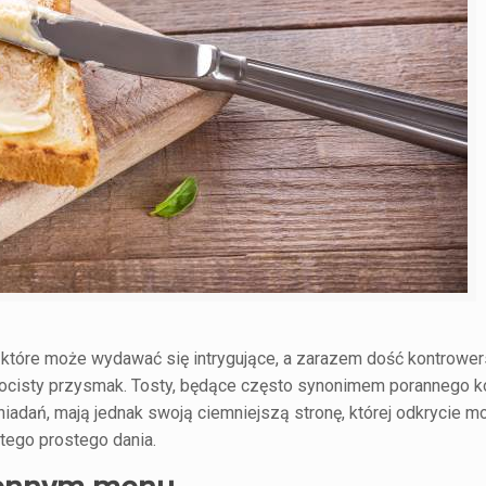
, które może wydawać się intrygujące, a zarazem dość kontrower
 złocisty przysmak. Tosty, będące często synonimem porannego k
dań, mają jednak swoją ciemniejszą stronę, której odkrycie m
tego prostego dania.