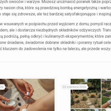
ieżych owoców i warzyw. Możesz urozmaicić poranek także popr
y nasion chia, które są prawdziwą bombą energetyczną i warto
staje się zdrowsze, ale też bardziej satysfakcjonujące i inspiru
ów wsuwanych w pośpiechu przed wyjściem z domu; pomyśl racze
ądem, ale i dostarcza niezbędnych składników odżywczych. Tran
podróżą, pełną odkryć i kulinarnych eksperymentów, które zam
 śniadanie, świadomie dobrane składniki i poranny rytuał cele
 kluczem do zadowolenia nie tylko na talerzu, ale przede wsz
026
23 czerwca 2026