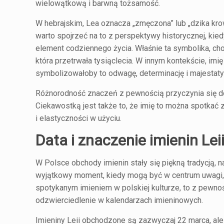
wielowątkową i barwną tożsamość.
W hebrajskim, Lea oznacza „zmęczona” lub „dzika kro
warto spojrzeć na to z perspektywy historycznej, kie
element codziennego życia. Właśnie ta symbolika, cho
która przetrwała tysiąclecia. W innym kontekście, im
symbolizowałoby to odwagę, determinację i majestat
Różnorodność znaczeń z pewnością przyczynia się do
Ciekawostką jest także to, że imię to można spotkać
i elastyczności w użyciu.
Data i znaczenie imienin Lei
W Polsce obchody imienin stały się piękną tradycją, 
wyjątkowy moment, kiedy mogą być w centrum uwagi, o
spotykanym imieniem w polskiej kulturze, to z pewno
odzwierciedlenie w kalendarzach imieninowych.
Imieniny Leii obchodzone są zazwyczaj 22 marca, ale