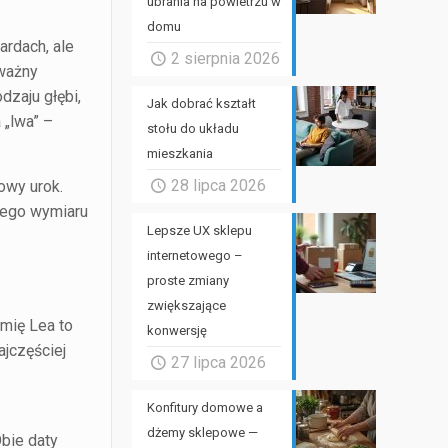
ubrania na powietrzu w
domu
ardach, ale
2 sierpnia 2026
 ważny
dzaju głębi,
Jak dobrać kształt
 „lwa” –
stołu do układu
mieszkania
28 lipca 2026
owy urok.
owego wymiaru
Lepsze UX sklepu
internetowego –
proste zmiany
zwiększające
imię Lea to
konwersję
ajczęściej
27 lipca 2026
Konfitury domowe a
dżemy sklepowe —
bie daty