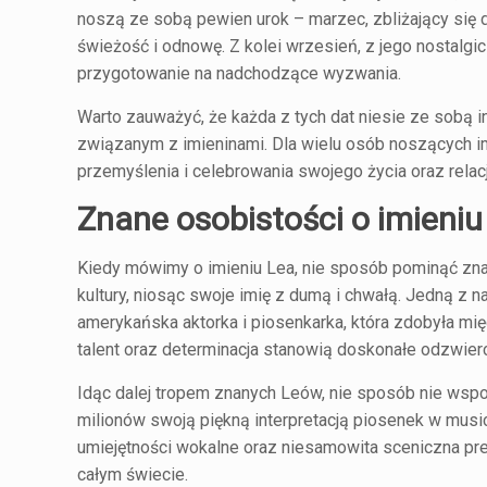
noszą ze sobą pewien urok – marzec, zbliżający się d
świeżość i odnowę. Z kolei wrzesień, z jego nostalg
przygotowanie na nadchodzące wyzwania.
Warto zauważyć, że każda z tych dat niesie ze sobą 
związanym z imieninami. Dla wielu osób noszących imi
przemyślenia i celebrowania swojego życia oraz relacji
Znane osobistości o imieniu
Kiedy mówimy o imieniu Lea, nie sposób pominąć znan
kultury, niosąc swoje imię z dumą i chwałą. Jedną z 
amerykańska aktorka i piosenkarka, która zdobyła mię
talent oraz determinacja stanowią doskonałe odzwierci
Idąc dalej tropem znanych Leów, nie sposób nie wspomn
milionów swoją piękną interpretacją piosenek w music
umiejętności wokalne oraz niesamowita sceniczna pre
całym świecie.