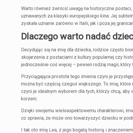
Warto również zwrócić uwagę na historyczne postaci, t
uznawanych za klasyki europejskiego kina. Jej subteln
zyskała uznanie zarówno w Italii, jak i poza jej granica
Dlaczego warto nadać dziec
Decydując się na imię dla dziecka, rodzice często bi
skojarzenia z postaciami z kultury popularnej czy histo
jednocześnie coś więcej – pewien rodzaj magii, który
Przyciągająca prostota tego imienia czyni je przystęp
można być częścią czegoś większego. To imię, które n
czyni je idealnym wyborem dla tych, którzy chcą, aby
korzeni.
Dzięki swojemu wieloaspektowemu charakterowi, imię L
co sprawia, że może ono towarzyszyć dziecku w podró
I tak oto imię Lea, z jego bogatą historią i znaczen