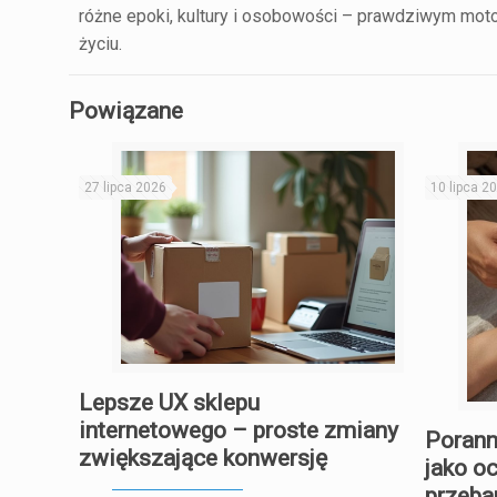
różne epoki, kultury i osobowości – prawdziwym mo
życiu.
Powiązane
27 lipca 2026
10 lipca 2
Lepsze UX sklepu
internetowego – proste zmiany
Porann
zwiększające konwersję
jako o
przeba