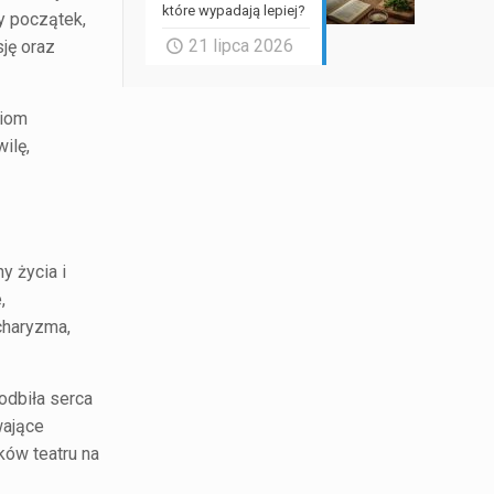
które wypadają lepiej?
y początek,
21 lipca 2026
ję oraz
ciom
ilę,
y życia i
,
charyzma,
odbiła serca
wające
ków teatru na