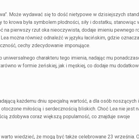
wa”. Może wydawać się to dość nietypowe w dzisiejszych stand
dy to krowa była symbolem płodności, siły i dostatku, stanowiąc
ć na pierwszy rzut oka nieoczywista, dodaje imieniu pewnego ro
ię Lea można również odnaleźć w języku łacińskim, gdzie oznacza
yczność, cechy zdecydowanie imponujące.
 uniwersalnego charakteru tego imienia, nadając mu ponadczas
 zarówno w formie żeńskiej, jak i męskiej, co dodaje mu dodatk
i
nadającą każdemu dniu specjalną wartość, a dla osób noszących 
toczone miłością i serdecznością bliskich. Choć Lea nie jest n
ścią zdobywa coraz większą popularność, co znajduje swoje
 warto wiedzieć, że mogą być także celebrowane 23 września. O