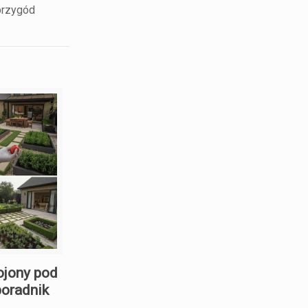
przygód
ojony pod
poradnik