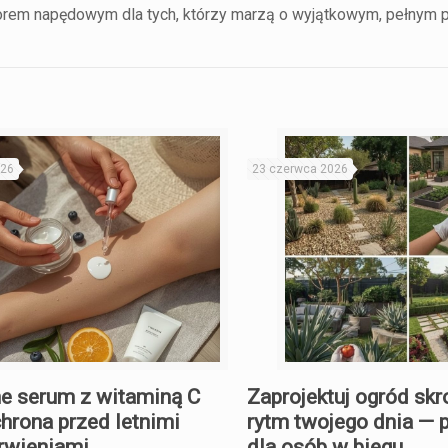
torem napędowym dla tych, którzy marzą o wyjątkowym, pełnym 
026
23 czerwca 2026
e serum z witaminą C
Zaprojektuj ogród skr
chrona przed letnimi
rytm twojego dnia — 
rwieniami
dla osób w biegu