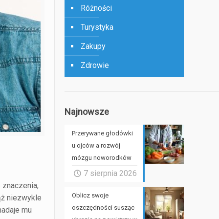
Różności
Turystyka
Zakupy
Zdrowie
Najnowsze
Przerywane głodówki
u ojców a rozwój
mózgu noworodków
7 sierpnia 2026
e znaczenia,
Oblicz swoje
ąż niezwykle
oszczędności susząc
nadaje mu