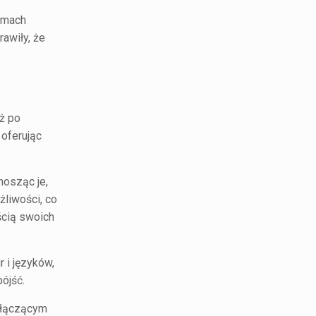
ilmach
rawiły, że
aż po
 oferując
nosząc je,
żliwości, co
ścią swoich
 i języków,
ójść.
m łączącym