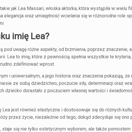
akie jak Lea Massari, włoska aktorka, która wystąpiła w wielu f
a elegancja oraz umiejętność wcielania się w różnorodne role sp
mi.
ku imię Lea?
orą pod uwagę różne aspekty, od brzmienia, poprzez znaczenie, 
rii. Lea to imię, które z pewnością spełnia wszystkie te kryteria,
 trudno zdefiniować wprost.
nym i uniwersalnym, a jego historia oraz znaczenia pokazują, że 
iesie ze sobą dziedzictwo, poczucie siły, determinacji oraz wra
 ich dziecko dorastało z poczuciem własnej wartości i świadomo
ea jest również elastyczne i dostosowuje się do różnych kultur
ży przez życie, niezależnie od tego, dokąd zdecyduje się ono p
iem, staje się nie tylko estetycznym wyborem, ale także pomoste