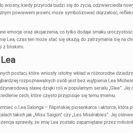
o wiosny, kiedy przyroda budzi się do życia, odzwierciedla now
icznym powiewem jesieni, może symbolizować dojrzałość, refleks
inne emocje oraz skojarzenia, co tylko dodaje smaku uroczystoś
ę Lea, czas ten może stać się okazją do zatrzymania się na chw
 z bliskimi.
 Lea
ych postaci, które wniosły istotny wkład w różnorodne dziedzin
najbardziej rozpoznawalnych osób jest bez wątpienia Lea Michele
dzynarodową sławę dzięki roli w popularnym serialu „Glee”. Jej 
edlenie cech, które często przypisuje się temu imieniu.
ieć o Lea Salonga – filipińskiej piosenkarce i aktorce, która p
alach takich jak „Miss Saigon” czy „Les Misérables”. Jej olśnie
zencja sprawiły, że imię Lea zostało zapamiętane przez miłośni