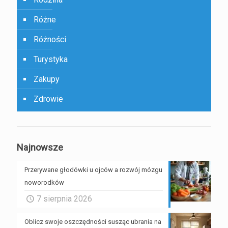
Różne
Różności
Turystyka
Zakupy
Zdrowie
Najnowsze
Przerywane głodówki u ojców a rozwój mózgu
noworodków
7 sierpnia 2026
Oblicz swoje oszczędności susząc ubrania na