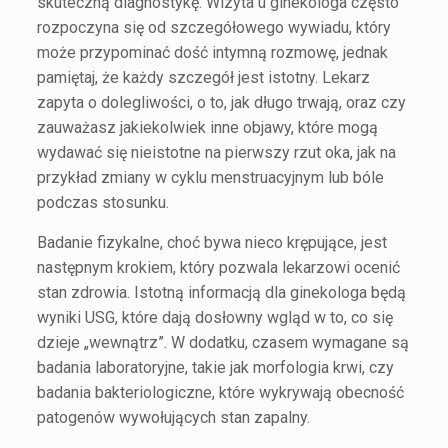
skuteczną diagnostykę. Wizyta u ginekologa często
rozpoczyna się od szczegółowego wywiadu, który
może przypominać dość intymną rozmowę, jednak
pamiętaj, że każdy szczegół jest istotny. Lekarz
zapyta o dolegliwości, o to, jak długo trwają, oraz czy
zauważasz jakiekolwiek inne objawy, które mogą
wydawać się nieistotne na pierwszy rzut oka, jak na
przykład zmiany w cyklu menstruacyjnym lub bóle
podczas stosunku.
Badanie fizykalne, choć bywa nieco krępujące, jest
następnym krokiem, który pozwala lekarzowi ocenić
stan zdrowia. Istotną informacją dla ginekologa będą
wyniki USG, które dają dosłowny wgląd w to, co się
dzieje „wewnątrz”. W dodatku, czasem wymagane są
badania laboratoryjne, takie jak morfologia krwi, czy
badania bakteriologiczne, które wykrywają obecność
patogenów wywołujących stan zapalny.