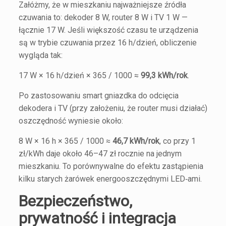
Załóżmy, że w mieszkaniu najważniejsze źródła
czuwania to: dekoder 8 W, router 8 W i TV 1 W —
łącznie 17 W. Jeśli większość czasu te urządzenia
są w trybie czuwania przez 16 h/dzień, obliczenie
wygląda tak:
17 W × 16 h/dzień × 365 / 1000 ≈
99,3 kWh/rok
.
Po zastosowaniu smart gniazdka do odcięcia
dekodera i TV (przy założeniu, że router musi działać)
oszczędność wyniesie około:
8 W × 16 h × 365 / 1000 ≈
46,7 kWh/rok
, co przy 1
zł/kWh daje około 46–47 zł rocznie na jednym
mieszkaniu. To porównywalne do efektu zastąpienia
kilku starych żarówek energooszczędnymi LED‑ami.
Bezpieczeństwo,
prywatność i integracja