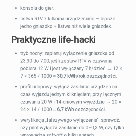
konsola do gier,
listwa RTV z kilkoma urządzeniami — lepsze
jedno gniazdko + listwa niż wiele gniazdek.
Praktyczne life‑hacki
tryb nocny: zaplanuj wyłączenie gniazdka od
23:30 do 7:00; jeśli zestaw RTV w czuwaniu
pobiera 12 W i jest wyłączany 7 h/dzień → 12 ×
7 × 365 / 1000 ≈
30,7 kWh/rok
oszczędności,
profil urlopowy: wyłącz zasilanie urządzeń na
czas wyjazdu jednym kliknięciem; przy łącznym
czuwaniu 20 W i 14‑dniowym wyjeździe → 20 ×
24 × 14 / 1000 ≈
6,7 kWh
oszczędności,
weryfikacja „fałszywego wyłączenia”: sprawdź,
czy pilot wyłącza zasilanie do 0–0,3 W, czy tylko
wprowadza soft‑off o kilku watach,