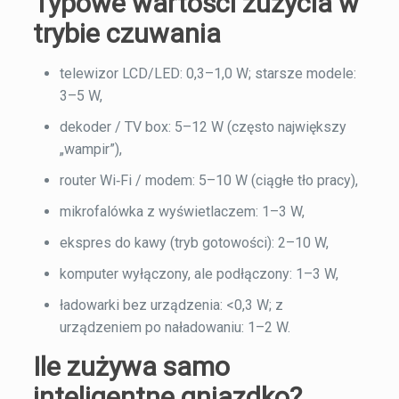
Typowe wartości zużycia w
trybie czuwania
telewizor LCD/LED: 0,3–1,0 W; starsze modele:
3–5 W,
dekoder / TV box: 5–12 W (często największy
„wampir”),
router Wi‑Fi / modem: 5–10 W (ciągłe tło pracy),
mikrofalówka z wyświetlaczem: 1–3 W,
ekspres do kawy (tryb gotowości): 2–10 W,
komputer wyłączony, ale podłączony: 1–3 W,
ładowarki bez urządzenia: <0,3 W; z
urządzeniem po naładowaniu: 1–2 W.
Ile zużywa samo
inteligentne gniazdko?