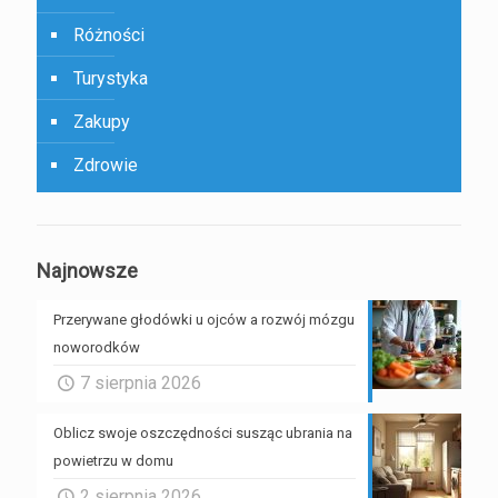
Różności
Turystyka
Zakupy
Zdrowie
Najnowsze
Przerywane głodówki u ojców a rozwój mózgu
noworodków
7 sierpnia 2026
Oblicz swoje oszczędności susząc ubrania na
powietrzu w domu
2 sierpnia 2026