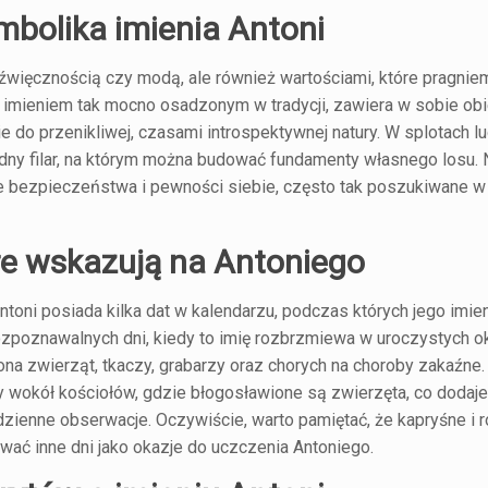
ymbolika imienia Antoni
 dźwięcznością czy modą, ale również wartościami, które pragnie
imieniem tak mocno osadzonym w tradycji, zawiera w sobie obie
ie do przenikliwej, czasami introspektywnej natury. W splotach 
idny filar, na którym można budować fundamenty własnego losu.
e bezpieczeństwa i pewności siebie, często tak poszukiwane w
óre wskazują na Antoniego
, Antoni posiada kilka dat w kalendarzu, podczas których jego imi
zpoznawalnych dni, kiedy to imię rozbrzmiewa w uroczystych ok
na zwierząt, tkaczy, grabarzy oraz chorych na choroby zakaźne.
okół kościołów, gdzie błogosławione są zwierzęta, co dodaje
dzienne obserwacje. Oczywiście, warto pamiętać, że kapryśne i 
ać inne dni jako okazje do uczczenia Antoniego.