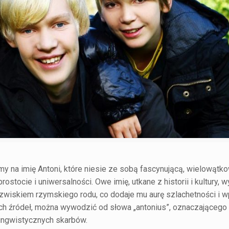
iamy na imię Antoni, które niesie ze sobą fascynującą, wielowątk
tocie i uniwersalności. Owe imię, utkane z historii i kultury, 
azwiskiem rzymskiego rodu, co dodaje mu aurę szlachetności i
ch źródeł, można wywodzić od słowa „antonius”, oznaczającego
 lingwistycznych skarbów.