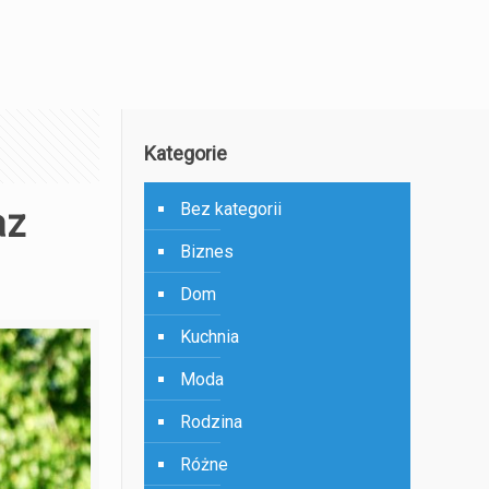
Kategorie
Bez kategorii
az
Biznes
Dom
Kuchnia
Moda
Rodzina
Różne