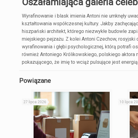
Oszałamiająca galeria celeb
Wyrafinowanie i blask imienia Antoni nie umknęły uwa
kształtowania współczesnej kultury. Jakby zachęcając 
hiszpański architekt, którego niezwykłe budowle zap
miejskiego pejzażu. Z kolei Antoni Czechow, rosyjski d
wyrafinowania i głębi psychologicznej, którą potrafi 
również Antoniego Królikowskiego, polskiego aktora m
pokazującego, że imię to wciąż pulsujące jest energią
Powiązane
27 lipca 2026
10 lipca 2