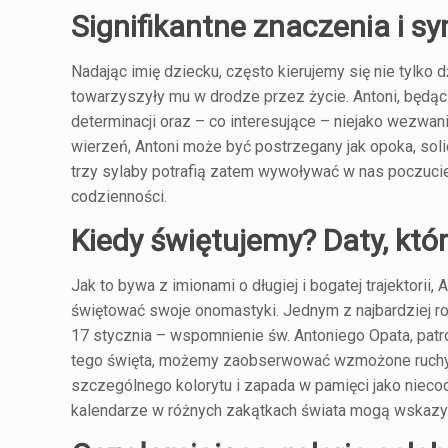
Signifikantne znaczenia i s
Nadając imię dziecku, często kierujemy się nie tylko
towarzyszyły mu w drodze przez życie. Antoni, będąc 
determinacji oraz – co interesujące – niejako wezwan
wierzeń, Antoni może być postrzegany jak opoka, sol
trzy sylaby potrafią zatem wywoływać w nas poczuci
codzienności.
Kiedy świętujemy? Daty, kt
Jak to bywa z imionami o długiej i bogatej trajektorii
świętować swoje onomastyki. Jednym z najbardziej ro
17 stycznia – wspomnienie św. Antoniego Opata, patro
tego święta, możemy zaobserwować wzmożone ruchy w
szczególnego kolorytu i zapada w pamięci jako nieco
kalendarze w różnych zakątkach świata mogą wskazyw