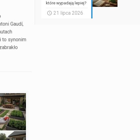
które wypadają lepiej?
21 lipca 2026
o
toni Gaudí,
nutach
ni to synonim
 zabrakło