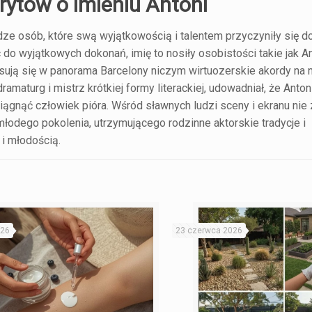
rytów o imieniu Antoni
dze osób, które swą wyjątkowością i talentem przyczyniły się d
do wyjątkowych dokonań, imię to nosiły osobistości takie jak An
isują się w panorama Barcelony niczym wirtuozerskie akordy na 
ramaturg i mistrz krótkiej formy literackiej, udowadniał, że Anto
osiągnąć człowiek pióra. Wśród sławnych ludzi sceny i ekranu nie
łodego pokolenia, utrzymującego rodzinne aktorskie tradycje i
 i młodością.
026
23 czerwca 2026