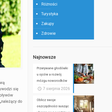
Różności
Turystyka
Zakupy
Zdrowie
Najnowsze
Przerywane głodówki
u ojców a rozwój
mózgu noworodków
ową
7 sierpnia 2026
wywodzi się
 wpływów
Oblicz swoje
 „należący do
oszczędności susząc