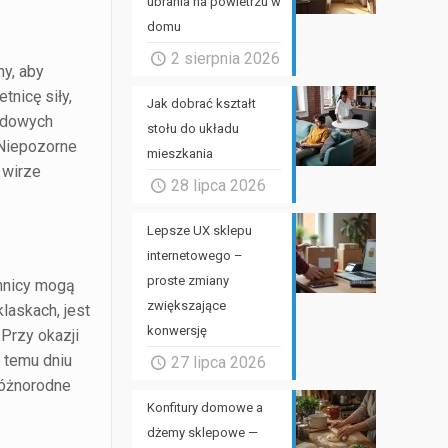
ubrania na powietrzu w
domu
2 sierpnia 2026
my, aby
tnicę siły,
Jak dobrać kształt
ludowych
stołu do układu
 Niepozorne
mieszkania
 wirze
28 lipca 2026
Lepsze UX sklepu
internetowego –
proste zmiany
ennicy mogą
zwiększające
laskach, jest
konwersję
 Przy okazji
 temu dniu
27 lipca 2026
różnorodne
Konfitury domowe a
dżemy sklepowe —