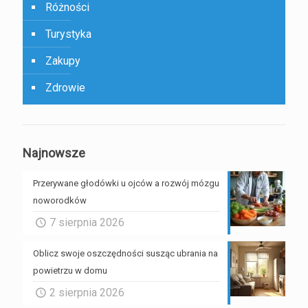
Różności
Turystyka
Zakupy
Zdrowie
Najnowsze
Przerywane głodówki u ojców a rozwój mózgu
noworodków
7 sierpnia 2026
Oblicz swoje oszczędności susząc ubrania na
powietrzu w domu
2 sierpnia 2026