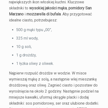
największych ikon włoskiej kuchni. Kluczowe
składniki to
wysokiej jakości mąka
,
pomidory San
Marzano
i
mozzarella di bufala
. Aby przygotować
idealne ciasto, potrzebujesz:
500 g mąki typu „00”,
325 ml wody,
10 g soli,
1 g drożdży,
1 łyżka oliwy z oliwek.
Najpierw rozpuść drożdże w wodzie. W misce
wymieszaj mąkę z solą, a następnie wlej mieszankę
drożdżową oraz oliwę. Zagnieć ciasto i pozostaw do
wyrośnięcia na około 2 godziny. Następnie podziel na
mniejsze kawałki, uformuj okrągłe placki i dodaj
składniki: sos pomidorowy, ser oraz ulubione dodatki.