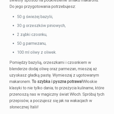
świetny sposób na podkreślenie smaku makaronu.
Do jego przygotowania potrzebujesz:
50 g świeżej bazylii,
30 g orzeszków piniowych,
2 ząbki czosnku,
50 g parmezanu,
100 ml oliwy z oliwek.
Pomiędzy bazylią, orzeszkami i czosnkiem w
blenderze dodaj oliwę oraz parmezan, mieszaj aż
uzyskasz gładką pastę. Wymieszaj z ugotowanym
makaronem.
To szybka i pyszna potrawa!
Włoskie
klasyki to nie tylko dania; to przeżycia kulinarne, które
przenoszą nas w magiczny świat Włoch. Spróbuj tych
przepisów, a poczujesz się jak na wakacjach w
słonecznej Italii!