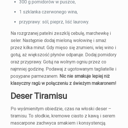
300 g pomidorów w puszce,
1 szklanka czerwonego wina,
przyprawy: sól, pieprz, liść laurowy.
Na rozgrzanej patelni zeszklij cebulę, marchewkę i
seler. Następnie dodaj mieloną wołowinę i smaż
przez kilka minut. Gdy mięso się zrumieni, wlej wino i
gotuj, aż większość płynów odparuje. Dodaj pomidory
oraz przyprawy. Gotuj na wolnym ogniu przez co
najmniej godzinę. Podawaj z ugotowanym tagliatelle i
posypane parmezanem.
Nic nie smakuje lepiej niż
klasyczny ragù w połączeniu z świeżym makaronem!
Deser Tiramisu
Po wyśmienitym obiedzie, czas na włoski deser –
tiramisu. To słodkie, kremowe ciasto z kawą i serem
mascarpone zachwyca smakiem i konsystencją.