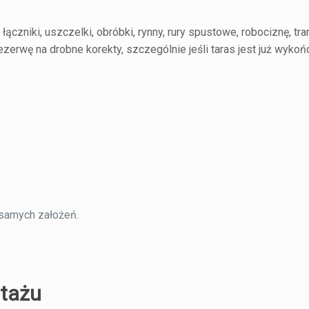
czniki, uszczelki, obróbki, rynny, rury spustowe, robociznę, tra
erwę na drobne korekty, szczególnie jeśli taras jest już wykoń
samych założeń.
ntażu