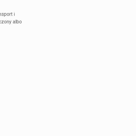
nsport i
czony albo