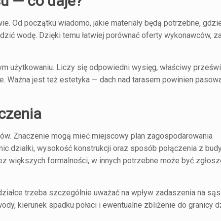
u — co daje?
ie. Od początku wiadomo, jakie materiały będą potrzebne, gdzie
adzić wodę. Dzięki temu łatwiej porównać oferty wykonawców, 
 użytkowaniu. Liczy się odpowiedni wysięg, właściwy prześwi
ie. Ważna jest też estetyka — dach nad tarasem powinien pasow
iczenia
sów. Znaczenie mogą mieć miejscowy plan zagospodarowania
nic działki, wysokość konstrukcji oraz sposób połączenia z bud
bez większych formalności, w innych potrzebne może być zgłosz
 działce trzeba szczególnie uważać na wpływ zadaszenia na sąs
dy, kierunek spadku połaci i ewentualne zbliżenie do granicy dz