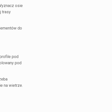
 Wyznacz osie
j trasy
elementów do
profile pod
trolowany pod
zeba
ie na wietrze.