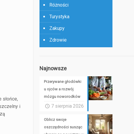
Różności
Turystyka
Zakupy
Zdrowie
Najnowsze
Przerywane głodówki
u ojców a rozwój
mózgu noworodków
e słońce,
7 sierpnia 2026
szczelny i
szą
Oblicz swoje
oszczędności susząc