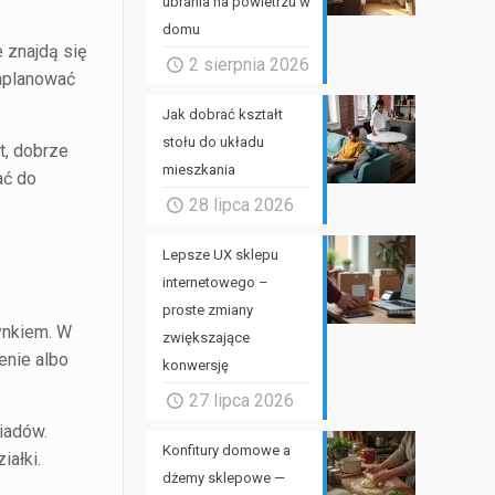
ubrania na powietrzu w
domu
 znajdą się
2 sierpnia 2026
zaplanować
Jak dobrać kształt
stołu do układu
t, dobrze
mieszkania
ać do
28 lipca 2026
Lepsze UX sklepu
internetowego –
proste zmiany
ynkiem. W
zwiększające
enie albo
konwersję
27 lipca 2026
iadów.
Konfitury domowe a
iałki.
dżemy sklepowe —