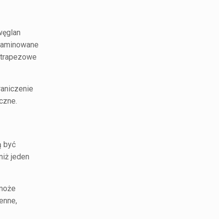
iwęglan
 laminowane
e trapezowe
raniczenie
czne.
ą być
niż jeden
 może
enne,