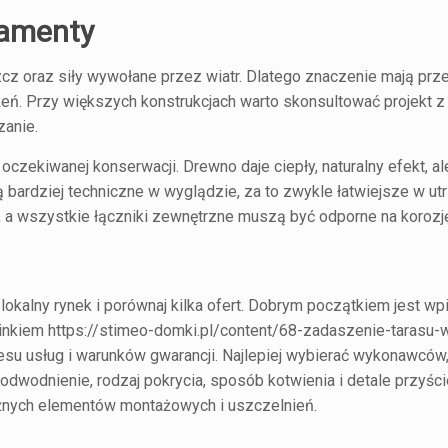
damenty
zcz oraz siły wywołane przez wiatr. Dlatego znaczenie mają prz
ężeń. Przy większych konstrukcjach warto skonsultować projekt z
zanie.
 oczekiwanej konserwacji. Drewno daje ciepły, naturalny efekt, 
ą bardziej techniczne w wyglądzie, za to zwykle łatwiejsze w ut
a wszystkie łączniki zewnętrzne muszą być odporne na korozję
lokalny rynek i porównaj kilka ofert. Dobrym początkiem jest wp
linkiem
https://stimeo-domki.pl/content/68-zadaszenie-tarasu-
kresu usług i warunków gwarancji. Najlepiej wybierać wykonawców
odwodnienie, rodzaj pokrycia, sposób kotwienia i detale przyśc
ważnych elementów montażowych i uszczelnień.