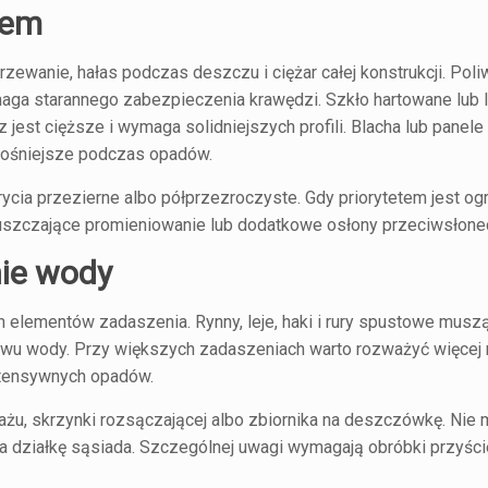
sem
grzewanie, hałas podczas deszczu i ciężar całej konstrukcji. Pol
ymaga starannego zabezpieczenia krawędzi. Szkło hartowane lub
 jest cięższe i wymaga solidniejszych profili. Blacha lub panel
głośniejsze podczas opadów.
rycia przezierne albo półprzezroczyste. Gdy priorytetem jest og
puszczające promieniowanie lub dodatkowe osłony przeciwsłone
ie wody
 elementów zadaszenia. Rynny, leje, haki i rury spustowe musz
wu wody. Przy większych zadaszeniach warto rozważyć więcej 
ntensywnych opadów.
nażu, skrzynki rozsączającej albo zbiornika na deszczówkę. Nie
na działkę sąsiada. Szczególnej uwagi wymagają obróbki przyści