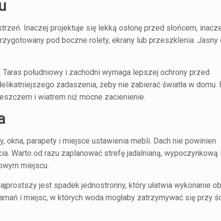
u
rzeń. Inaczej projektuje się lekką osłonę przed słońcem, inacz
 przygotowany pod boczne rolety, ekrany lub przeszklenia. Jasny 
 Taras południowy i zachodni wymaga lepszej ochrony przed
likatniejszego zadaszenia, żeby nie zabierać światła w domu. 
deszczem i wiatrem niż mocne zacienienie.
a
, okna, parapety i miejsce ustawienia mebli. Dach nie powinien
cia. Warto od razu zaplanować strefę jadalnianą, wypoczynkową 
kowym miejscu.
jprostszy jest spadek jednostronny, który ułatwia wykonanie ob
łamań i miejsc, w których woda mogłaby zatrzymywać się przy ś