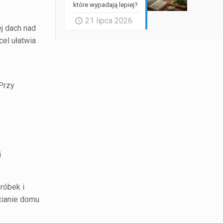
które wypadają lepiej?
21 lipca 2026
ej dach nad
cel ułatwia
Przy
i
róbek i
cianie domu