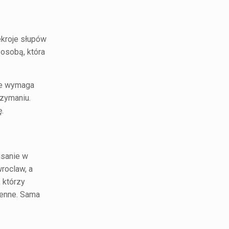
ekroje słupów
 osobą, która
ale wymaga
rzymaniu.
.
isanie w
wroclaw
, a
, którzy
ienne. Sama