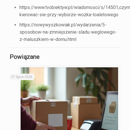
https://www.tvobiektyw.pl/wiadomosci/s/14501,czym
kierowac-sie-przy-wyborze-wozka-toaletowego
https://nowywyszkowiak.pl/wydarzenia/5-
sposobow-na-zmniejszenie-sladu-weglowego-
z-maluszkiem-w-domu.html
Powiązane
27 lipca 2026